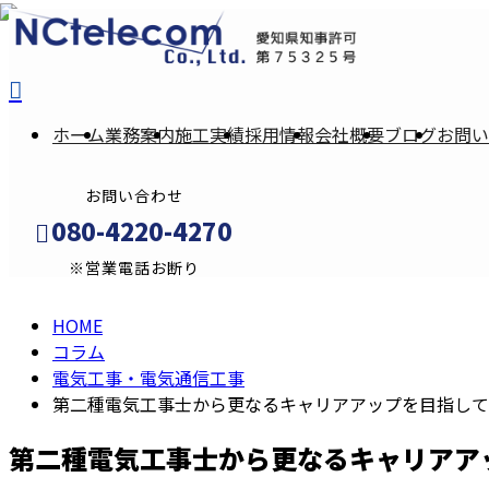
column
コ
ホーム
業務案内
施工実績
採用情報
会社概要
ブログ
お問い
ラ
お問い合わせ
ム
080-4220-4270
※営業電話お断り
HOME
メールフォーム
コラム
電気工事・電気通信工事
第二種電気工事士から更なるキャリアアップを目指して
第二種電気工事士から更なるキャリアア