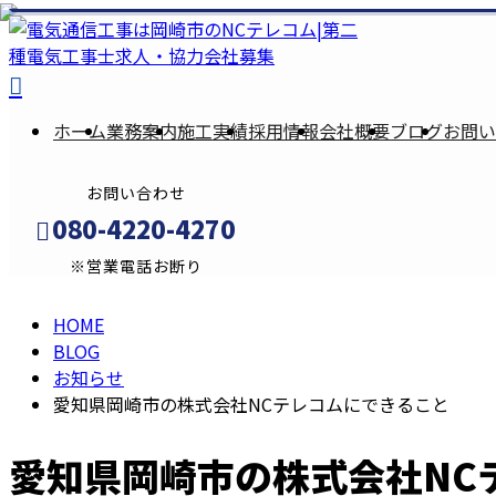
BLOG
ホーム
業務案内
施工実績
採用情報
会社概要
ブログ
お問い
お問い合わせ
080-4220-4270
※営業電話お断り
HOME
メールフォーム
BLOG
お知らせ
愛知県岡崎市の株式会社NCテレコムにできること
愛知県岡崎市の株式会社NC